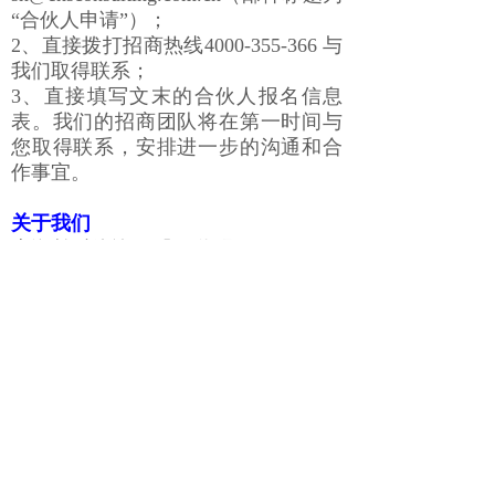
“合伙人申请”）；
2、直接拨打招商热线4000-355-366 与
我们取得联系；
3、直接填写文末的合伙人报名信息
表。我们的招商团队将在第一时间与
您取得联系，安排进一步的沟通和合
作事宜。
关于我们
上海柏科咨询（股票代码：834774）-
EHS管理数智化解决方案领军服务机
构
上海柏科管理咨询股份有限公司成立
于2005年，股票代码834774，是引领
环境健康安全（EHS）综合解决方案
的先进服务商。主营业务：政企EHS
管理咨询服务；政府EHS“一网统管”
平台；企业EHS管理平台；EHS宣教
云平台和课程；“五进＂EHS数字宣教