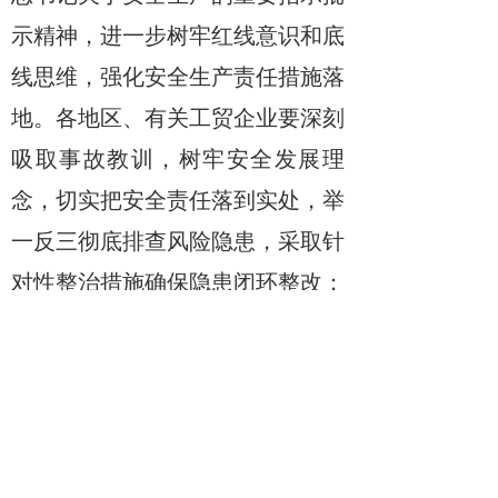
示精神，进一步树牢红线意识和底
线思维，强化安全生产责任措施落
地。各地区、有关工贸企业要深刻
吸取事故教训，树牢安全发展理
念，切实把安全责任落到实处，举
一反三彻底排查风险隐患，采取针
对性整治措施确保隐患闭环整改；
各地区要结合年末安全生产形势，
继续将高温熔融金属、冶金煤气、
粉尘涉爆、有限空间作业等重点领
域安全管控作为重点，在精准排查
整治隐患上持续发力
,
坚决防范遏